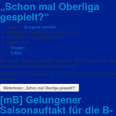
„Schon mal Oberliga
gespielt?“
Kategorie:
B-Jugend männlich
Veröffentlicht: Freitag, 29. April 2022 10:48
Geschrieben von ssvstahlrietschen
Zugriffe: 7779
Drucken
E-Mail
Wer kennt diesen berühmten Satz von Bernd Hilke unter den
gestandenen Handballern von Rietschen nicht?
Es sind wohl die Wenigsten, die ihn von Bernd noch nicht zu hören
bekamen.
Weiterlesen: „Schon mal Oberliga gespielt?“
[mB] Gelungener
Saisonauftakt für die B-