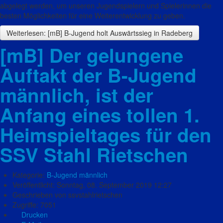
abgelegt werden, um unseren Jugendspielern und Spielerinnen die
besten Möglichkeiten für eine Weiterentwicklung zu geben.
Weiterlesen: [mB] B-Jugend holt Auswärtssieg in Radeberg
[mB] Der gelungene
Auftakt der B-Jugend
männlich, ist der
Anfang eines tollen 1.
Heimspieltages für den
SSV Stahl Rietschen
Kategorie:
B-Jugend männlich
Veröffentlicht: Sonntag, 08. September 2019 12:27
Geschrieben von ssvstahlrietschen
Zugriffe: 7051
Drucken