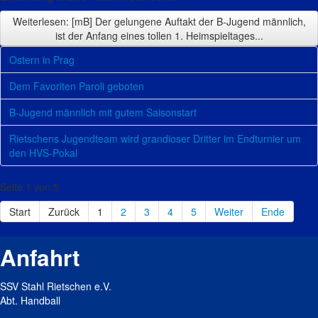
Weiterlesen: [mB] Der gelungene Auftakt der B-Jugend männlich,
ist der Anfang eines tollen 1. Heimspieltages...
Ostern in Prag
Dem Favoriten Paroli geboten
B-Jugend männlich mit gutem Saisonstart
Rietschens Jugendteam wird grandioser Dritter im Endturnier um
den HVS-Pokal
Seite 1 von 5
Start
Zurück
1
2
3
4
5
Weiter
Ende
Anfahrt
SSV Stahl Rietschen e.V.
Abt. Handball