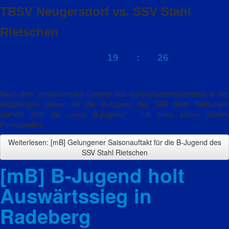
TBSV Neugersdorf vs. SSV Stahl
Rietschen
19 : 26
Nach dem sensationellen Gewinn des Ostsachsenmeistertitels in der
letztjährigen Saison für die B-Jugend des SSV Stahl Rietschen,
startete jetzt die „neue B-Jugend“ mit ihren ersten beiden
Punktspielen.
Weiterlesen: [mB] Gelungener Saisonauftakt für die B-Jugend des
SSV Stahl Rietschen
[mB] B-Jugend holt
Auswärtssieg in
Radeberg