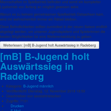
Mannschaften im Spielbetrieb befinden und somit ein kompletter
Ligabetrieb von Anfang an möglich gewesen wäre.
Warum es zu keinem gemeinsamen Spielbetrieb Ostsachsen kam,
wird mir wahrscheinlich immer ein Rätsel bleiben.
Diese Befindlichkeiten sollten zumindest in der neuen Saison endlich
abgelegt werden, um unseren Jugendspielern und Spielerinnen die
besten Möglichkeiten für eine Weiterentwicklung zu geben.
Weiterlesen: [mB] B-Jugend holt Auswärtssieg in Radeberg
[mB] B-Jugend holt
Auswärtssieg in
Radeberg
Kategorie:
B-Jugend männlich
Veröffentlicht: Dienstag, 12. November 2019 18:50
Geschrieben von ssvstahlrietschen
Zugriffe: 7131
Drucken
E-Mail