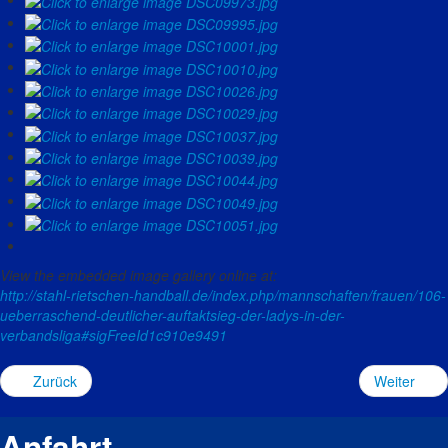
View the embedded image gallery online at:
http://stahl-rietschen-handball.de/index.php/mannschaften/frauen/106-
ueberraschend-deutlicher-auftaktsieg-der-ladys-in-der-
verbandsliga#sigFreeId1c910e9491
Zurück
Weiter
Anfahrt