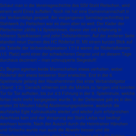
Schaut man in die Vereinsgeschichte des SSV Stahl Rietschen, wird
einem wohl Eines auffallen: Noch nie hat eine Damenmannschaft in
der Verbandsliga gespielt. Am vergangenen Samstagnachmittag im
Stahlwerk zu Rietschen war es dann aber so weit. Der Kader der
Rietschener zählte 14 Spielerinnen, davon vier mit Erfahrung in
höheren Spielklassen und zehn Debütantinnen. Auf der anderen Seite
standen neun Damen des HC Rödertal III. Mit einem kurzen Blick auf
die Tabelle der Verbandsligasaison 17/18 waren die Rödertalbienen
(10. Platz) wohl einer der schwächeren Gegner und an diesem Tage
durchaus dezimiert – man schnupperte Siegesluft!
Zu Beginn agierten beide Mannschaften etwas verhalten, wobei
Rödertal den etwas besseren Start erwischte. Erst in der 6.
Spielminute gelang den Hausherrinnen das erste Verbandsligator
(Stand: 1:2). Danach schienen sich die Mädels zu fangen und konnten
Tor für Tor aufholen, bis zur 4:3 Führung in der 9. Spielminute, welche
fortan nicht mehr hergegeben wurde. In der Defensive gab es in den
ersten 20 Minuten häufig Abstimmungsprobleme, wodurch die
wurfstarke Egle Kalinauskaite wieder und wieder zum erfolgreichen
Abschluss kam und der Vorsprung der Stahl-Ladys nur bedingt
wachsen konnte. Nach der Auszeit durch die Heimtrainer Hänchen
und Gröscho wurde nun auch die Abwehr besser und die
Rietschenerinnen konnten eine 3-Tore-Führung mit in die Kabine