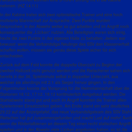
nehmen. (HZ 14:11)
In der Kabine trafen sich zwei optimistische Trainer und eine hoch
motivierte Mannschaft zur Ansprache. Zwei Punkte wurden
besprochen: in der Abwehr weiter so gut arbeiten und im Angriff noch
konsequenter die „Lücken“ nutzen. Alle Beteiligten waren sich einig,
heute die zwei Punkte in der eigenen Halle zu behalten. Jedem war
bewusst: wenn die Verbandsliga-Neulinge des SSV den Klassenerhalt
schaffen wollen, müssen sie genau diese Spiele sicher für sich
entscheiden.
Zurück auf dem Feld konnte die doppelte Überzahl zu Beginn der
zweiten Halbzeit nicht genutzt werden und die Rietschener sahen sich
bereits in der 36. Spielminute selbst in doppelter Unterzahl, aus
welcher sie allerdings mit 2:1 als Sieger hervor gingen. In den
Folgeminuten konnte der Vorsprung für die Heimmannschaft über die
Stationen 16:12, 17:12, 18:12 kontinuierlich ausgebaut werden. Die
Stahlabwehr stand gut und auch im Angriff konnten die Trainer allen
Spielerinnen Einsatzzeiten geben. Am Ende stand ein sehr deutliches
29:22 auf der Anzeigetafel, das neue Verbandsligateam des SSV Stahl
Rietschen hat gut zusammengefunden und macht Lust auf mehr! Auch
wenn die Rödertalbienen an diesem Tag einen recht statischen Angriff
spielten und in der Abwehr viele Lücken angeboten haben, so ist die