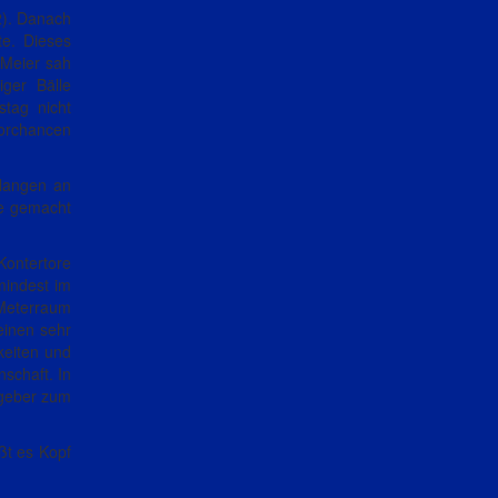
2). Danach
te. Dieses
 Meier sah
ger Bälle
tag nicht
Torchancen
elangen an
fe gemacht
Kontertore
mindest im
-Meterraum
einen sehr
keiten und
schaft. In
stgeber zum
ßt es Kopf