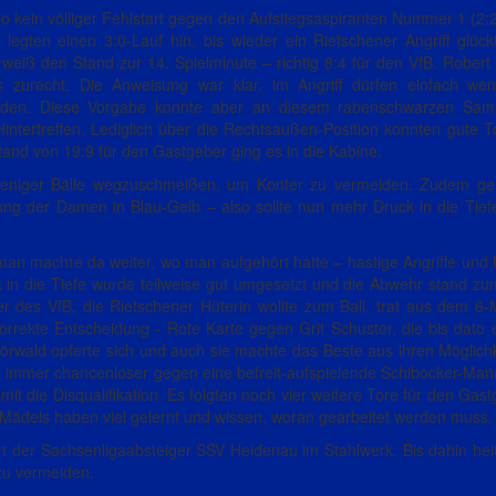
lso kein völliger Fehlstart gegen den Aufstiegsaspiranten Nummer 1 (2:
gten einen 3:0-Lauf hin, bis wieder ein Rietschener Angriff glück
weiß den Stand zur 14. Spielminute – richtig 8:4 für den VfB. Robert
urecht. Die Anweisung war klar, im Angriff dürfen einfach weni
nden. Diese Vorgabe konnte aber an diesem rabenschwarzen Sams
ntertreffen. Lediglich über die Rechtsaußen-Position konnten gute 
and von 19:9 für den Gastgeber ging es in die Kabine.
ff weniger Bälle wegzuschmeißen, um Konter zu vermeiden. Zudem g
ng der Damen in Blau-Gelb – also sollte nun mehr Druck in die Tie
an machte da weiter, wo man aufgehört hatte – hastige Angriffe und 
k in die Tiefe wurde teilweise gut umgesetzt und die Abwehr stand zu
nter des VfB, die Rietschener Hüterin wollte zum Ball, trat aus dem 6
orrekte Entscheidung - Rote Karte gegen Grit Schuster, die bis dato 
örwald opferte sich und auch sie machte das Beste aus ihren Möglich
ren immer chancenloser gegen eine befreit-aufspielende Schibocker-Mann
omit die Disqualifikation. Es folgten noch vier weitere Tore für den Ga
 Mädels haben viel gelernt und wissen, woran gearbeitet werden muss.
 der Sachsenligaabsteiger SSV Heidenau im Stahlwerk. Bis dahin hei
 zu vermeiden.