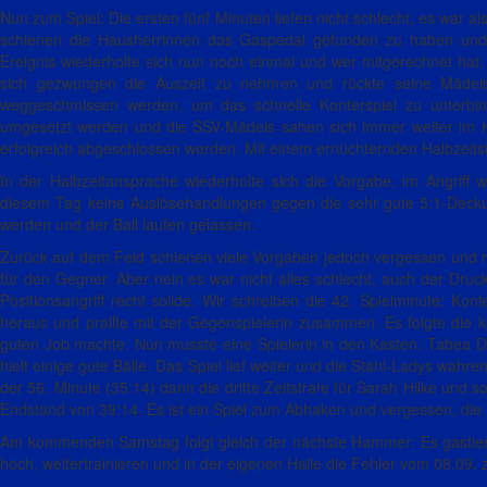
Nun zum Spiel: Die ersten fünf Minuten liefen nicht schlecht, es war a
schienen die Hausherrinnen das Gaspedal gefunden zu haben und le
Ereignis wiederholte sich nun noch einmal und wer mitgerechnet hat, 
sich gezwungen die Auszeit zu nehmen und rückte seine Mädels z
weggeschmissen werden, um das schnelle Konterspiel zu unterbi
umgesetzt werden und die SSV-Mädels sahen sich immer weiter im Hi
erfolgreich abgeschlossen werden. Mit einem ernüchternden Halbzeitst
In der Halbzeitansprache wiederholte sich die Vorgabe, im Angri
diesem Tag keine Auslösehandlungen gegen die sehr gute 5:1-Decku
werden und der Ball laufen gelassen.
Zurück auf dem Feld schienen viele Vorgaben jedoch vergessen und m
für den Gegner. Aber nein es war nicht alles schlecht, auch der Druc
Positionsangriff recht solide. Wir schreiben die 42. Spielminute: Ko
heraus und prallte mit der Gegenspielerin zusammen. Es folgte die k
guten Job machte. Nun musste eine Spielerin in den Kasten. Tabea D
hielt einige gute Bälle. Das Spiel lief weiter und die Stahl-Ladys wah
der 56. Minute (35:14) dann die dritte Zeitstrafe für Sarah Hilke und s
Endstand von 39:14. Es ist ein Spiel zum Abhaken und vergessen, die
Am kommenden Samstag folgt gleich der nächste Hammer: Es gastiert
hoch, weitertrainieren und in der eigenen Halle die Fehler vom 08.09.